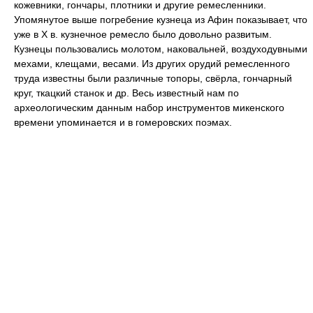
кожевники, гончары, плотники и другие ремесленники.
Упомянутое выше погребение кузнеца из Афин показывает, что
уже в Х в. кузнечное ремесло было довольно развитым.
Кузнецы пользовались молотом, наковальней, воздуходувными
мехами, клещами, весами. Из других орудий ремесленного
труда известны были различные топоры, свёрла, гончарный
круг, ткацкий станок и др. Весь известный нам по
археологическим данным набор инструментов микенского
времени упоминается и в гомеровских поэмах.