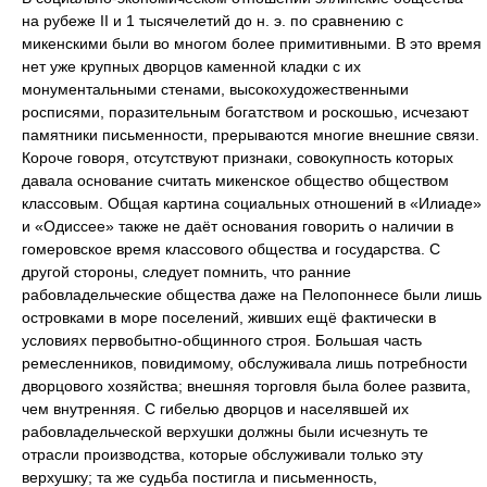
на рубеже II и 1 тысячелетий до н. э. по сравнению с
микенскими были во многом более примитивными. В это время
нет уже крупных дворцов каменной кладки с их
монументальными стенами, высокохудожественными
росписями, поразительным богатством и роскошью, исчезают
памятники письменности, прерываются многие внешние связи.
Короче говоря, отсутствуют признаки, совокупность которых
давала основание считать микенское общество обществом
классовым. Общая картина социальных отношений в «Илиаде»
и «Одиссее» также не даёт основания говорить о наличии в
гомеровское время классового общества и государства. С
другой стороны, следует помнить, что ранние
рабовладельческие общества даже на Пелопоннесе были лишь
островками в море поселений, живших ещё фактически в
условиях первобытно-общинного строя. Большая часть
ремесленников, повидимому, обслуживала лишь потребности
дворцового хозяйства; внешняя торговля была более развита,
чем внутренняя. С гибелью дворцов и населявшей их
рабовладельческой верхушки должны были исчезнуть те
отрасли производства, которые обслуживали только эту
верхушку; та же судьба постигла и письменность,