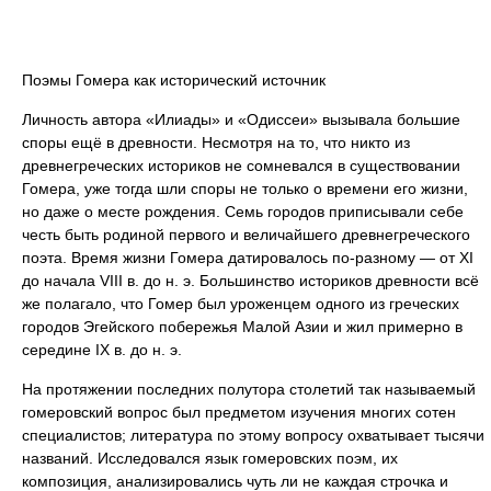
Поэмы Гомера как исторический источник
Личность автора «Илиады» и «Одиссеи» вызывала большие
споры ещё в древности. Несмотря на то, что никто из
древнегреческих историков не сомневался в существовании
Гомера, уже тогда шли споры не только о времени его жизни,
но даже о месте рождения. Семь городов приписывали себе
честь быть родиной первого и величайшего древнегреческого
поэта. Время жизни Гомера датировалось по-разному — от XI
до начала VIII в. до н. э. Большинство историков древности всё
же полагало, что Гомер был уроженцем одного из греческих
городов Эгейского побережья Малой Азии и жил примерно в
середине IX в. до н. э.
На протяжении последних полутора столетий так называемый
гомеровский вопрос был предметом изучения многих сотен
специалистов; литература по этому вопросу охватывает тысячи
названий. Исследовался язык гомеровских поэм, их
композиция, анализировались чуть ли не каждая строчка и