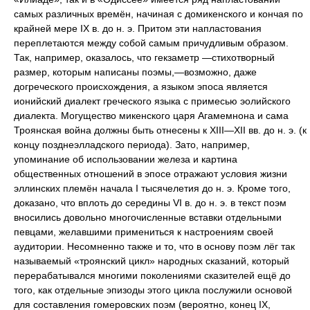
самых различных времён, начиная с домикенского и кончая по
крайней мере IX в. до н. э. Притом эти напластования
переплетаются между собой самым причудливым образом.
Так, например, оказалось, что гекзаметр —стихотворный
размер, которым написаны поэмы,—возможно, даже
догреческого происхождения, а языком эпоса является
ионийский диалект греческого языка с примесью эолийского
диалекта. Могущество микенского царя Агамемнона и сама
Троянская война должны быть отнесены к XIII—XII вв. до н. э. (к
концу позднеэлладского периода). Зато, например,
упоминание об использовании железа и картина
общественных отношений в эпосе отражают условия жизни
эллинских племён начала I тысячелетия до н. э. Кроме того,
доказано, что вплоть до середины VI в. до н. э. в текст поэм
вносились довольно многочисленные вставки отдельными
певцами, желавшими примениться к настроениям своей
аудитории. Несомненно также и то, что в основу поэм лёг так
называемый «троянский цикл» народных сказаний, который
перерабатывался многими поколениями сказителей ещё до
того, как отдельные эпизоды этого цикла послужили основой
для составления гомеровских поэм (вероятно, конец IX,