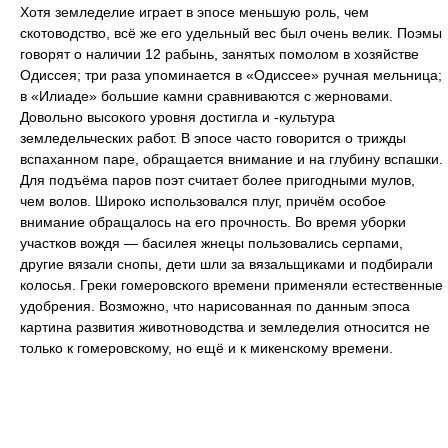
Хотя земледелие играет в эпосе меньшую роль, чем
скотоводство, всё же его удельный вес был очень велик. Поэмы
говорят о наличии 12 рабынь, занятых помолом в хозяйстве
Одиссея; три раза упоминается в «Одиссее» ручная мельница;
в «Илиаде» большие камни сравниваются с жерновами.
Довольно высокого уровня достигла и -культура
земледельческих работ. В эпосе часто говорится о трижды
вспаханном паре, обращается внимание и на глубину вспашки.
Для подъёма паров поэт считает более пригодными мулов,
чем волов. Широко использовался плуг, причём особое
внимание обращалось на его прочность. Во время уборки
участков вождя — басилея жнецы пользовались серпами,
другие вязали снопы, дети шли за вязальщиками и подбирали
колосья. Греки гомеровского времени применяли естественные
удобрения. Возможно, что нарисованная по данным эпоса
картина развития животноводства и земледелия относится не
только к гомеровскому, но ещё и к микенскому времени.