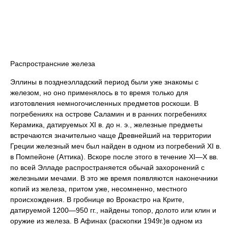
Распространсние железа
Эллины в позднеэлладский период были уже знакомы с
железом, но оно применялось в то время только для
изготовления немногочисленных предметов роскоши. В
погребениях на острове Саламин и в ранних погребениях
Керамика, датируемых XI в. до н. э., железные предметы
встречаются значительно чаще Древнейший на территории
Греции железный меч был найден в одном из погребений XI в.
в Помпейоне (Аттика). Вскоре после этого в течение XI—Х вв.
по всей Элладе распространяется обычай захоронений с
железными мечами. В это же время появляются наконечники
копий из железа, притом уже, несомненно, местного
происхождения. В гробнице во Врокастро на Крите,
датируемой 1200—950 гг., найдены топор, долото или клин и
оружие из железа. В Афинах (раскопки 1949г.)в одном из