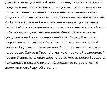
укрылись, повидимому, в Аттике. Впоследствии жители Аттики
гордились тем, что в отличие от подавляющего большинства
прочих эллинов они являются исконными жителями своей
родины и что только они смогли отразить нашествия дорийцев.
Из Аттики вскоре возобновилась колонизация центральной
части Эгейского архипелага и противолежащего малоазийского
побережья, получившего название Ионии. Здесь возникли
цветущие ионийские поселения—Милет, Эфес, Колофон,
сыгравшие впоследствии большую роль в развитии ранней
греческой культуры. Такие же ионийские поселения возникли
на островах Самое и Хиос. В отличие от гористой материковой
Греции Иония, по словам древнегреческого историка Геродота,
находилась в таком климате, «благодатнее которого мы не
знаем ни в какой другой стране».