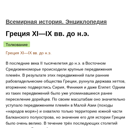
Всемирная история. Энциклопедия
Греция XI—IX вв. до н.э.
Толкование
Греция XI—IX вв. до н.э.
В последние века II тысячелетия до н.э. в Восточном
Средиземноморье происходили крупные передвижения
племён. В результате этих передвижений пали ранние
рабовладельческие общества Греции, рухнула держава хеттов,
вторжению подверглись Сирия, Финикия и даже Египет. Одним
из таких передвижений было уже упоминавшееся ранее
переселение дорийцев. По своим масштабам оно значительно
уступало передвижениям племён в Малой Азии (походы
«народов моря») и охватило только территорию южной части
Балканского полуострова, но значение его для истории Греции
было очень велико. В течение трёх последующих столетий