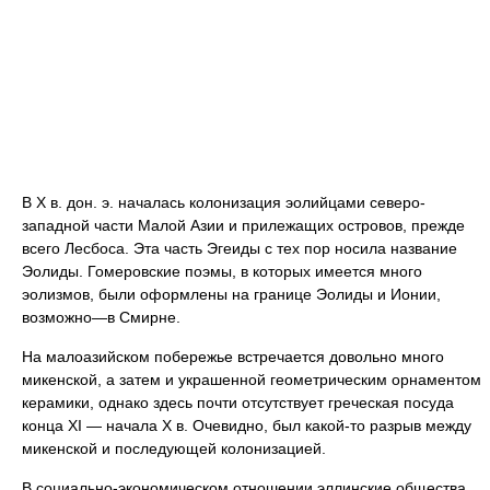
В Х в. дон. э. началась колонизация эолийцами северо-
западной части Малой Азии и прилежащих островов, прежде
всего Лесбоса. Эта часть Эгеиды с тех пор носила название
Эолиды. Гомеровские поэмы, в которых имеется много
эолизмов, были оформлены на границе Эолиды и Ионии,
возможно—в Смирне.
На малоазийском побережье встречается довольно много
микенской, а затем и украшенной геометрическим орнаментом
керамики, однако здесь почти отсутствует греческая посуда
конца XI — начала Х в. Очевидно, был какой-то разрыв между
микенской и последующей колонизацией.
В социально-экономическом отношении эллинские общества