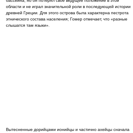
бассейна, но он потерял своё ведущее положение в этой
области и не играл значительной роли в последующей истории
древней Греции. Для этого острова была характерна пестрота
этнического состава населения; Гомер отмечает, что «разные
слышатся там языки».
Вытесненные дорийцами ионийцы и частично ахейцы сначала