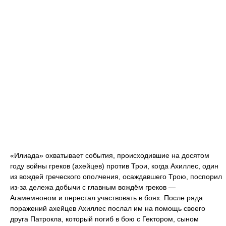
«Илиада» охватывает события, происходившие на досятом
году войны греков (ахейцев) против Трои, когда Ахиллес, один
из вождей греческого ополчения, осаждавшего Трою, поспорил
из-за дележа добычи с главным вождём греков —
Агамемноном и перестал участвовать в боях. После ряда
поражений ахейцев Ахиллес послал им на помощь своего
друга Патрокла, который погиб в бою с Гектором, сыном