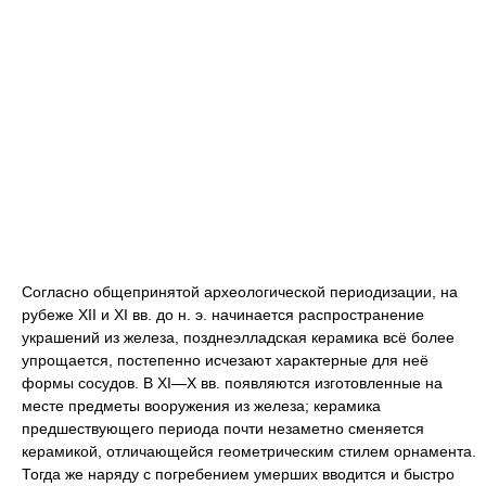
Согласно общепринятой археологической периодизации, на
рубеже XII и XI вв. до н. э. начинается распространение
украшений из железа, позднеэлладская керамика всё более
упрощается, постепенно исчезают характерные для неё
формы сосудов. В XI—Х вв. появляются изготовленные на
месте предметы вооружения из железа; керамика
предшествующего периода почти незаметно сменяется
керамикой, отличающейся геометрическим стилем орнамента.
Тогда же наряду с погребением умерших вводится и быстро