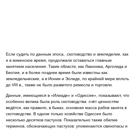
Если судить по данным эпоса, .скотоводство и земледелие, как
и в микенское время, продолжали оставаться главным
занятием населения. Такие области, как Лаконика, Арголида и
Беотия, и в более позднее время были известны как
земледельческие, а в Ионии и Эолиде, по крайней мере вплоть
до VIII в., также не было развитого ремесла и торговли.
Данные, имеющиеся в «Илиаде» и «Одиссее», показывают, что
особенно велика была роль скотоводства: счёт ценностям
ведётся, как правило, в быках, основная масса рабов занята в
скотоводстве. В одном только хозяйстве Одиссея было
несколько десятков пастухов. Показательно также обилие
терминов, обозначающих пастухов: упоминаются свинопасы и